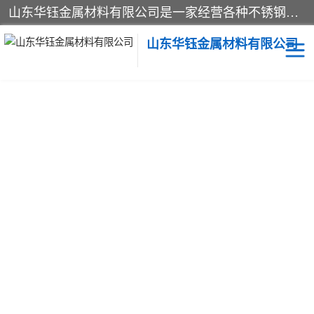
山东华钰金属材料有限公司是一家经营各种不锈钢管材、板材、圆钢、法兰、封头、型材等产品的公司；主营产品有：不锈钢管，激光切割，管件标准件，不锈钢圆钢，不锈钢人孔，不锈钢亮管，不锈钢角钢，不锈钢加工，不锈钢管子，不锈钢工业方管，不锈钢封头，不锈钢法兰，不锈钢阀门，不锈钢槽钢，不锈钢扁钢，不锈钢板等；可为客户制作各种规格的型材及不锈钢配件、非标准件及各种容器具等，能满足客户的不同采购要求。
山东华钰金属材料有限公司