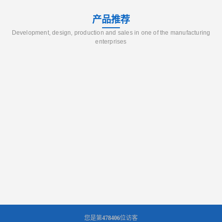
产品推荐
Development, design, production and sales in one of the manufacturing
enterprises
您是第
478406
位访客