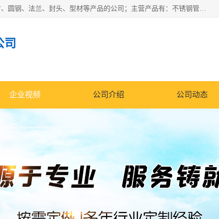
山东华钰金属材料有限公司是一家经营各种不锈钢管材、板材、圆钢、法兰、封头、型材等产品的公司；主营产品有：不锈钢管，激光切割，管件标准件，不锈钢圆钢，不锈钢人孔，不锈钢亮管，不锈钢角钢，不锈钢加工，不锈钢管子，不锈钢工业方管，不锈钢封头，不锈钢法兰，不锈钢阀门，不锈钢槽钢，不锈钢扁钢，不锈钢板等；可为客户制作各种规格的型材及不锈钢配件、非标准件及各种容器具等，能满足客户的不同采购要求。
公司
企业视频
公司介绍
公司动态