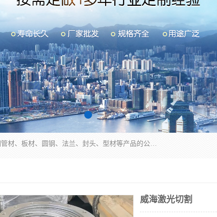
山东华钰金属材料有限公司是一家经营各种不锈钢管材、板材、圆钢、法兰、封头、型材等产品的公司；主营产品有：不锈钢管，激光切割，管件标准件，不锈钢圆钢，不锈钢人孔，不锈钢亮管，不锈钢角钢，不锈钢加工，不锈钢管子，不锈钢工业方管，不锈钢封头，不锈钢法兰，不锈钢阀门，不锈钢槽钢，不锈钢扁钢，不锈钢板等；可为客户制作各种规格的型材及不锈钢配件、非标准件及各种容器具等，能满足客户的不同采购要求。
威海激光切割