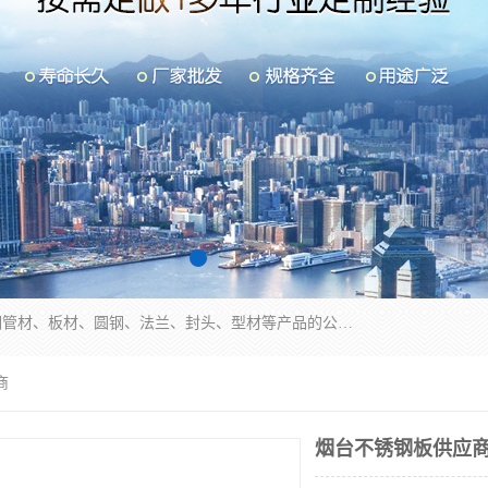
山东华钰金属材料有限公司是一家经营各种不锈钢管材、板材、圆钢、法兰、封头、型材等产品的公司；主营产品有：不锈钢管，激光切割，管件标准件，不锈钢圆钢，不锈钢人孔，不锈钢亮管，不锈钢角钢，不锈钢加工，不锈钢管子，不锈钢工业方管，不锈钢封头，不锈钢法兰，不锈钢阀门，不锈钢槽钢，不锈钢扁钢，不锈钢板等；可为客户制作各种规格的型材及不锈钢配件、非标准件及各种容器具等，能满足客户的不同采购要求。
商
烟台不锈钢板供应