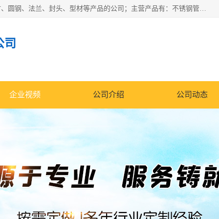
山东华钰金属材料有限公司是一家经营各种不锈钢管材、板材、圆钢、法兰、封头、型材等产品的公司；主营产品有：不锈钢管，激光切割，管件标准件，不锈钢圆钢，不锈钢人孔，不锈钢亮管，不锈钢角钢，不锈钢加工，不锈钢管子，不锈钢工业方管，不锈钢封头，不锈钢法兰，不锈钢阀门，不锈钢槽钢，不锈钢扁钢，不锈钢板等；可为客户制作各种规格的型材及不锈钢配件、非标准件及各种容器具等，能满足客户的不同采购要求。
公司
企业视频
公司介绍
公司动态