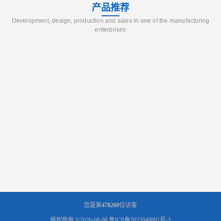
产品推荐
Development, design, production and sales in one of the manufacturing
enterprises
您是第
478269
位访客
版权所有 ©2026-08-08
鲁ICP备2022040891号-3