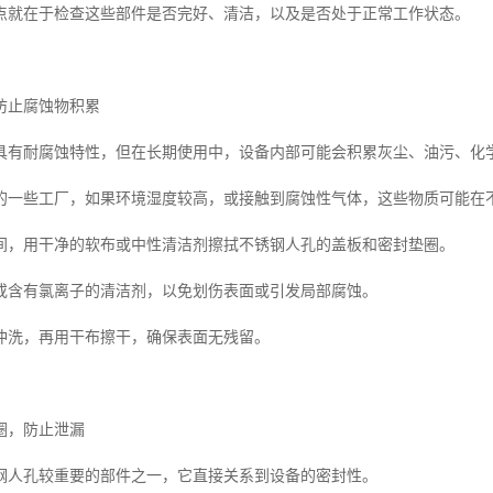
点就在于检查这些部件是否完好、清洁，以及是否处于正常工作状态。
防止腐蚀物积累
具有耐腐蚀特性，但在长期使用中，设备内部可能会积累灰尘、油污、化
的一些工厂，如果环境湿度较高，或接触到腐蚀性气体，这些物质可能在
间，用干净的软布或中性清洁剂擦拭不锈钢人孔的盖板和密封垫圈。
或含有氯离子的清洁剂，以免划伤表面或引发局部腐蚀。
冲洗，再用干布擦干，确保表面无残留。
圈，防止泄漏
钢人孔较重要的部件之一，它直接关系到设备的密封性。