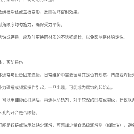
致螺栓滑丝或盖板变形，反而破坏密封效果。
对角顺序均匀施力，确保受力平衡。
锈蚀或磨损，应及时更换同材质的不锈钢螺栓，以免影响整体稳定性。
体，预防损伤
体通常与设备固定连接，日常维护中需要留意其是否有划痕、凹痕或焊接
外力碰撞或频繁操作引起，一旦出现，可能成为腐蚀的起始点。
，可以用细砂纸打磨后，再涂抹防锈剂；对于较深的凹痕或裂纹，建议联
人孔的开合是否顺畅。
可能是铰链或轴承处缺少润滑，可添加少量食品级润滑剂（如硅油），避