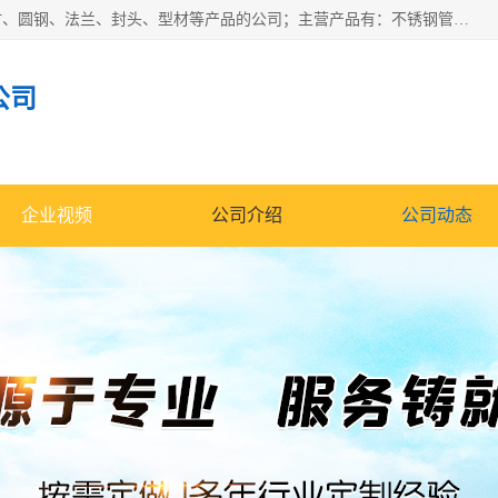
山东华钰金属材料有限公司是一家经营各种不锈钢管材、板材、圆钢、法兰、封头、型材等产品的公司；主营产品有：不锈钢管，激光切割，管件标准件，不锈钢圆钢，不锈钢人孔，不锈钢亮管，不锈钢角钢，不锈钢加工，不锈钢管子，不锈钢工业方管，不锈钢封头，不锈钢法兰，不锈钢阀门，不锈钢槽钢，不锈钢扁钢，不锈钢板等；可为客户制作各种规格的型材及不锈钢配件、非标准件及各种容器具等，能满足客户的不同采购要求。
公司
企业视频
公司介绍
公司动态