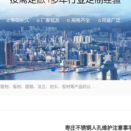
山东华钰金属材料有限公司是一家经营各种不锈钢管材、板材、圆钢、法兰、封头、型材等产品的公司；主营产品有：不锈钢管，激光切割，管件标准件，不锈钢圆钢，不锈钢人孔，不锈钢亮管，不锈钢角钢，不锈钢加工，不锈钢管子，不锈钢工业方管，不锈钢封头，不锈钢法兰，不锈钢阀门，不锈钢槽钢，不锈钢扁钢，不锈钢板等；可为客户制作各种规格的型材及不锈钢配件、非标准件及各种容器具等，能满足客户的不同采购要求。
枣庄不锈钢人孔维护注意事