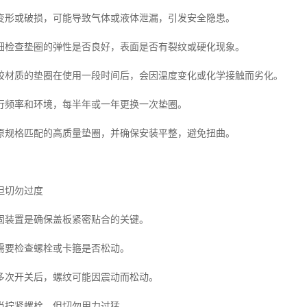
变形或破损，可能导致气体或液体泄漏，引发安全隐患。
细检查垫圈的弹性是否良好，表面是否有裂纹或硬化现象。
胶材质的垫圈在使用一段时间后，会因温度变化或化学接触而劣化。
行频率和环境，每半年或一年更换一次垫圈。
原规格匹配的高质量垫圈，并确保安装平整，避免扭曲。
但切勿过度
固装置是确保盖板紧密贴合的关键。
需要检查螺栓或卡箍是否松动。
多次开关后，螺纹可能因震动而松动。
当拧紧螺栓，但切勿用力过猛。