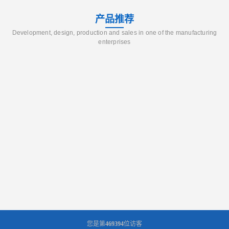
产品推荐
Development, design, production and sales in one of the manufacturing
enterprises
您是第
469394
位访客