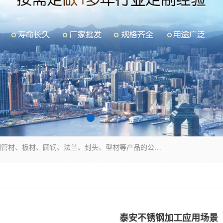
山东华钰金属材料有限公司是一家经营各种不锈钢管材、板材、圆钢、法兰、封头、型材等产品的公司；主营产品有：不锈钢管，激光切割，管件标准件，不锈钢圆钢，不锈钢人孔，不锈钢亮管，不锈钢角钢，不锈钢加工，不锈钢管子，不锈钢工业方管，不锈钢封头，不锈钢法兰，不锈钢阀门，不锈钢槽钢，不锈钢扁钢，不锈钢板等；可为客户制作各种规格的型材及不锈钢配件、非标准件及各种容器具等，能满足客户的不同采购要求。
泰安不锈钢加工应用场景