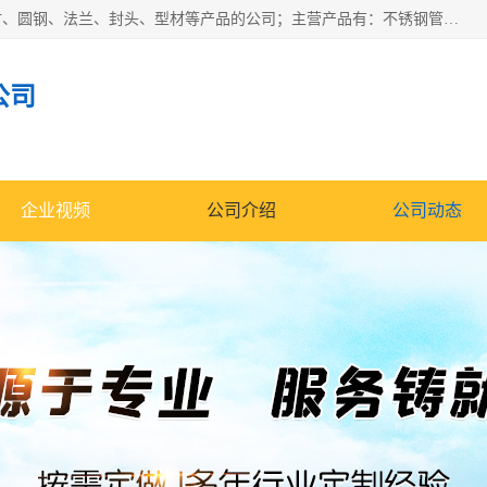
山东华钰金属材料有限公司是一家经营各种不锈钢管材、板材、圆钢、法兰、封头、型材等产品的公司；主营产品有：不锈钢管，激光切割，管件标准件，不锈钢圆钢，不锈钢人孔，不锈钢亮管，不锈钢角钢，不锈钢加工，不锈钢管子，不锈钢工业方管，不锈钢封头，不锈钢法兰，不锈钢阀门，不锈钢槽钢，不锈钢扁钢，不锈钢板等；可为客户制作各种规格的型材及不锈钢配件、非标准件及各种容器具等，能满足客户的不同采购要求。
公司
企业视频
公司介绍
公司动态