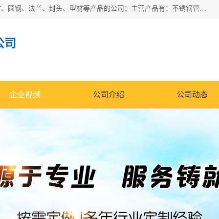
山东华钰金属材料有限公司是一家经营各种不锈钢管材、板材、圆钢、法兰、封头、型材等产品的公司；主营产品有：不锈钢管，激光切割，管件标准件，不锈钢圆钢，不锈钢人孔，不锈钢亮管，不锈钢角钢，不锈钢加工，不锈钢管子，不锈钢工业方管，不锈钢封头，不锈钢法兰，不锈钢阀门，不锈钢槽钢，不锈钢扁钢，不锈钢板等；可为客户制作各种规格的型材及不锈钢配件、非标准件及各种容器具等，能满足客户的不同采购要求。
公司
企业视频
公司介绍
公司动态