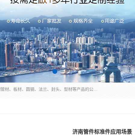
山东华钰金属材料有限公司是一家经营各种不锈钢管材、板材、圆钢、法兰、封头、型材等产品的公司；主营产品有：不锈钢管，激光切割，管件标准件，不锈钢圆钢，不锈钢人孔，不锈钢亮管，不锈钢角钢，不锈钢加工，不锈钢管子，不锈钢工业方管，不锈钢封头，不锈钢法兰，不锈钢阀门，不锈钢槽钢，不锈钢扁钢，不锈钢板等；可为客户制作各种规格的型材及不锈钢配件、非标准件及各种容器具等，能满足客户的不同采购要求。
济南管件标准件应用场景